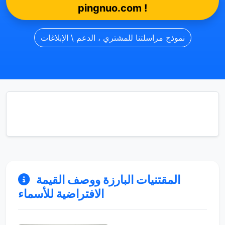
pingnuo.com !
نموذج مراسلتنا للمشتري ، الدعم \ الإبلاغات
المقتنيات البارزة ووصف القيمة
الافتراضية للأسماء