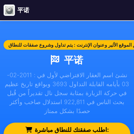
平诺
平诺
نشئ اسم العقار الافتراضي لأول في : 2011-02-
03 بأيامه القابلة التداول 3693 وبواقع تاريخ عظيم
في حركة الزيارة بمثابة سجل نال تقديراً من قُبل
بحث الناس في 922,811 استدلال صاخب وأكثر
حصدًا بشكل ممتاز
اطلب صفقتك للنطاق مباشرة: