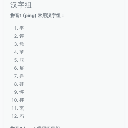
汉字组
拼音1 (ping) 常用汉字组：
平
评
凭
苹
瓶
屏
乒
砰
怦
抨
烹
冯