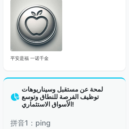
平安是福 一诺千金
لمحة عن مستقبل وسيناريوهات
توظيف الفرصة للنطاق وتوسع
الأسواق الاستثماري!
拼音1：ping