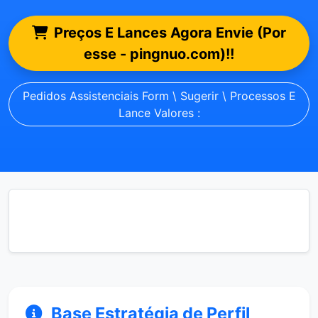
Preços E Lances Agora Envie (Por
esse - pingnuo.com)!!
Pedidos Assistenciais Form \ Sugerir \ Processos E
Lance Valores :
Base Estratégia de Perfil