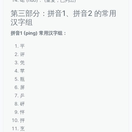
喏 (nuò)： (重复，已列出)
第三部分：拼音1、拼音2 的常用
汉字组
拼音1 (ping) 常用汉字组：
平
评
凭
苹
瓶
屏
乒
砰
怦
抨
烹