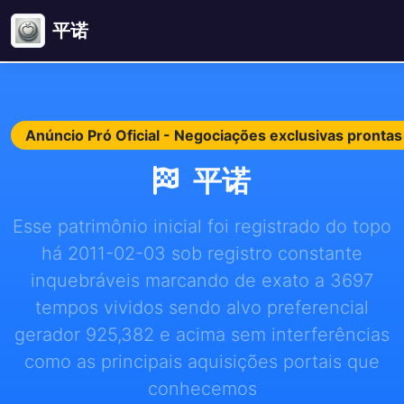
平诺
Anúncio Pró Oficial - Negociações exclusivas pronta
平诺
Esse patrimônio inicial foi registrado do topo
há 2011-02-03 sob registro constante
inquebráveis marcando de exato a 3697
tempos vividos sendo alvo preferencial
gerador 925,382 e acima sem interferências
como as principais aquisições portais que
conhecemos