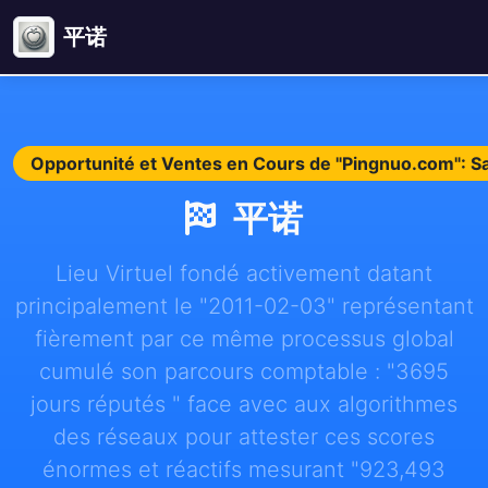
平诺
Opportunité et Ventes en Cours de "Pingnuo.com": 
平诺
Lieu Virtuel fondé activement datant
principalement le "2011-02-03" représentant
fièrement par ce même processus global
cumulé son parcours comptable : "3695
jours réputés " face avec aux algorithmes
des réseaux pour attester ces scores
énormes et réactifs mesurant "923,493