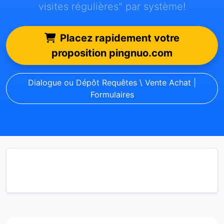
visites régulières" par système!
Placez rapidement votre
proposition pingnuo.com
Dialogue ou Dépôt Requêtes \ Vente Achat |
Formulaires