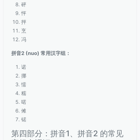
砰
怦
抨
烹
冯
拼音2 (nuo) 常用汉字组：
诺
挪
懦
糯
喏
傩
锘
第四部分：拼音1、拼音2 的常见